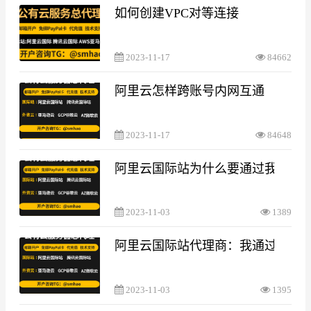
如何创建VPC对等连接
2023-11-17
84662
阿里云怎样跨账号内网互通
2023-11-17
84648
阿里云国际站为什么要通过我们代
2023-11-03
1389
阿里云国际站代理商：我通过你们邀
2023-11-03
1395