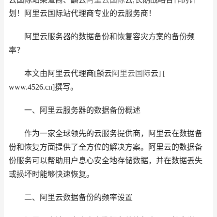
划！阿里云国际站代理商专业的云服务商！
阿里云服务器的数据备份和恢复容灾方案的备份频
率？
本文由阿里云代理商[麟云
阿里云国际
云] [
www.4526.cn]撰写。
一、阿里云服务器的数据备份概述
作为一家全球领先的云服务提供商，阿里云在数据备
份和恢复方面提供了全方位的解决方案。阿里云的数据备
份服务可以帮助用户息心安全地存储数据，并在数据丢失
或损坏时能够快速恢复。
二、阿里云数据备份的频率设置