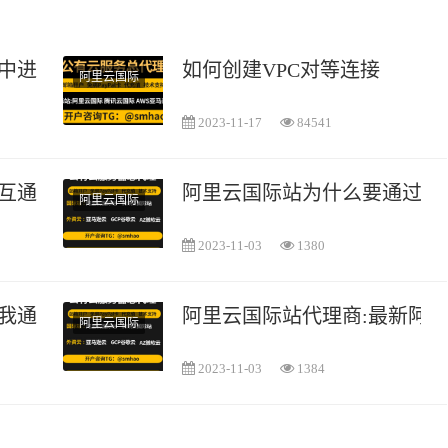
中进行数据迁移
如何创建VPC对等连接
阿里云国际
2023-11-17
84541
互通
阿里云国际站为什么要通过我
阿里云国际
2023-11-03
1380
我通过你们邀请注册了需要支付美金嘛?
阿里云国际站代理商:最新阿
阿里云国际
2023-11-03
1384