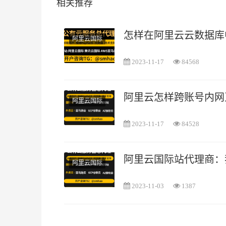
相关推荐
怎样在阿里云云数据库
阿里云国际
2023-11-17
84568
阿里云怎样跨账号内网
阿里云国际
2023-11-17
84528
阿里云国际站代理商：
阿里云国际
2023-11-03
1387