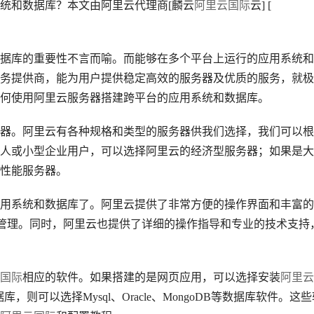
和数据库？本文由阿里云代理商[麟云
阿里云国际
云] [
库的重要性不言而喻。而能够在多个平台上运行的应用系统和
务提供商，能为用户提供稳定高效的服务器及优质的服务，就极
何使用阿里云服务器搭建跨平台的应用系统和数据库。
。阿里云有各种规格和类型的服务器供我们选择，我们可以根
人或小型企业用户，可以选择阿里云的经济型服务器；如果是大
性能服务器。
系统和数据库了。阿里云提供了非常方便的操作界面和丰富的
和管理。同时，阿里云也提供了详细的操作指导和专业的技术支持
国际
相应的软件。如果搭建的是网页应用，可以选择安装
阿里云
据库，则可以选择Mysql、Oracle、MongoDB等数据库软件。这