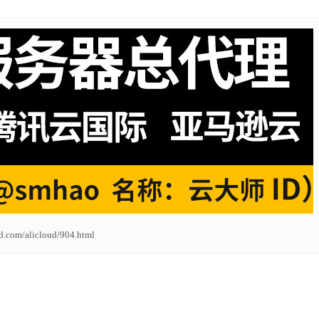
ud.com/alicloud/904.html