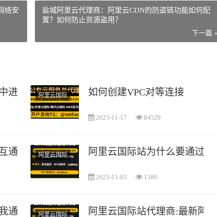
网络安
盐城阿里云代理商：阿里云CDN的防盗链功能如何配
置？如何防止资源盗用？
下一篇 
中进行数据迁移
如何创建VPC对等连接
阿里云国际
2023-11-17
84529
互通
阿里云国际站为什么要通过我
阿里云国际
2023-11-03
1380
我通过你们邀请注册了需要支付美金嘛?
阿里云国际站代理商:最新阿
阿里云国际