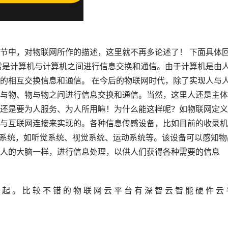
节中，对物联网所作的描述，这里就不再多论述了！ 下面具体
常是计算机与计算机之间进行信息交换和通信。由于计算机是由
的相互交换信息和通信。 在今后的物联网时代，除了实现人与
与物、物与物之间进行信息交换和通信。当然，这里人还是主体
还是要为人服务、为人所用嘛！为什么能这样呢？如物联网定义
与互联网连接来实现的。各种信息传感设备，比如目前的收录机
种知觉系统，如听觉系统、视觉系统、运动系统等。该设备可以感知物
人的大脑一样，进行信息处理，以供人们获得各种需要的信息
 起 。 比 较 不 错 的 物 联 网 云 平 台 有 深 智 云 智 能 硬 件 云