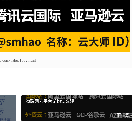
ud.com/jishu/1682.html
物联网云平台架构怎么建
下一篇 