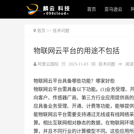
首页
亚马逊云
首页
>>
技术问题
物联网云平台的用途不包括
阿里云国际
2023-11-03
技术问题
阅读 
物联网云平台具备哪些功能？哪家好些
物联网云平台需具备以下功能。(1)业务受理
向客户、传感器厂商、第三方行业应用提供商的
应具备业务受理、开通、计费等功能，能够提供
能物联网云平台需要支持通过无线或有线网络采
算。相比互联网相对静态的数据，在物联网环境
算，并且不同行业的计算模型不同。这些应用所