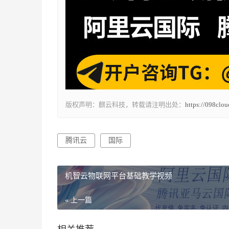
版权声明：麒云科技，转载请注明出处：
https://098clo
腾讯云
国际
机智云物联网平台基础教学视频
« 上一篇