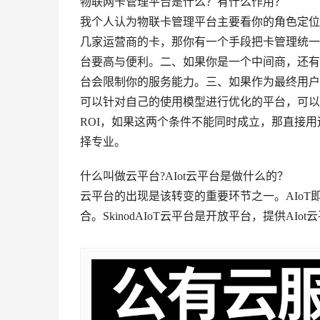
物联网卡管理平台是什么？有什么作用？
我个人认为物联卡管理平台主要看你的角色定位
几家运营商的卡，那你有一个手段把卡管理统一
台要高与便利。二、如果你是一个中间商，还有
台会限制你的服务能力。三、如果作为最终用户
可以针对自己的使用模型进行优化的平台，可以
ROI，如果这两个条件不能同时成立，那直接
择专业。
什么叫做云平台?AIot云平台是做什么的？
云平台的出现是该转变的重要环节之一。AIoT即
合。SkinodAIoT云平台是开放平台，提供AIo