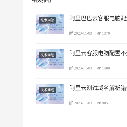
相关推荐
阿里巴巴云客服电脑配
技术问题
2023-11-03
1370
阿里云客服电脑配置不
技术问题
2023-11-03
1489
阿里云测试域名解析错
技术问题
2023-11-03
905