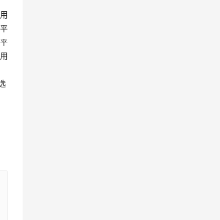
用
平
平
用
选