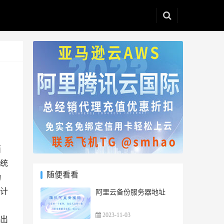
面
统
随便看看
功
计
阿里云备份服务器地址
2023-11-03
出