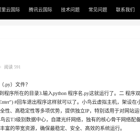
阿里云国际
腾讯云国际
技术问题
常见问题
联系我们
阅读 591
（.py）文件？
换到程序所在的目录3.输入python 程序名.py这就运行了。二 程序
ess Enter") #回车退出程序这样就可以了。小鸟云虚拟主机，架设在
全性、高稳定性等多项优势，提供独立IP，特别适用于对网站运
。小鸟云T3级别数据中心，自建光纤网络，独有的核心骨干网络配
丰富的带宽资源，确保最稳定、安全、高效的系统运行。