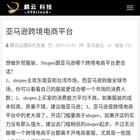
亚马逊跨境电商平台
腾讯云国际代充值
2023-11-03
亚马逊云
阅读 551
想做外贸服装，Shopee跟亚马逊哪个跨境电商平台更合
适？
1、shopee主攻东南亚和台湾市场，而亚马逊则做全球市
场，你可以看看自己的服装更适合哪一个市场的消费人
群；2、shopee上买家的消费能力平均不高，如果服装的成
本较高，质量不错，建议做亚马逊；3、亚马逊是跨境电商
平台中的老大哥了，开店门槛要高于shopee，如果开店的实
力没有那么强大，建议去门槛稍低的shopee起步。不过无论
做哪一个跨境电商平台都离不开电商客服，尤其是一些国