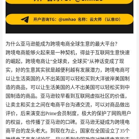
为什么亚马逊能成为跨境电商全球生意的最大平台？
跨境电商能够火起来是一种契机，得益于互联网生意快速
的崛起，跨境电商让“全球卖，全球买”从神话变成了现
实，好的生意其实就是越便利越有发展潜力，跨境电商可
以让生活英国的人不出英国可以轻松买到大洋彼岸美国制
造的商品，可以让生活美国的人不出美国可以轻松买到中
国制造的商品。亚马逊较早看到互联网虚拟社区的价值，
让卖主和买主之间在电商平台沟通交流，可以对商品做出
评价，后来演变出Prime会员制度，极大的保护了网购用户
的权益，也传播了亚马逊的口碑。亚马逊无疑成为跨境电
商平台的龙头老大。到现在为止，国家在全国设立了35个