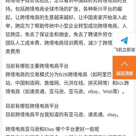
跨境电子商务试验区，足以看到中国政府对跨境电商的支
持。包括跨境电商全球市场的扩张，各种新兴平台的崛
起，让跨境电商的生意越来越好，让中国卖家开始渐入此
举，跨店为了帮助传统中小型企业转型成功跨境电商，入
驻跨店，免去了保证金和佣金，免去了聘请外贸仓储物流
团队人工成本费、跨境电商培训费用，减少了跨境店铺各
飞机立即咨
类费用
询
当前有哪些主要跨境电商平台
返回顶部
跨境电商的交易模式分为B2B跨境电商（如阿里巴巴国际
站、中国制造网、敦煌网、元洪在线、拼买网等）和b2c跨
境电商（如速卖通、亚马逊、亚马逊、eBay、Wish等）。
目前有哪些跨境电商平台
目前跨境电商平台我知道的有亚马逊、速卖通、ebay。
跨境电商亚马逊和Ebay 哪个平台更好一些呢