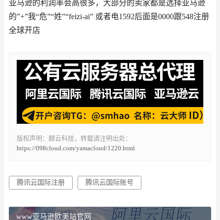
亚马逊的利润率会高很多，大部分的卖家都是选择亚马逊
的”+”我“危”“姓”“feizi-ai” 或者电1592后面是0000跟548注册
全球开店
版权声明：麒云科技，转载请注明出处：
https://098cloud.com/yamacloud/1220.html
腾讯云国际注册
腾讯云国际账号
www亚马逊欧美站官网