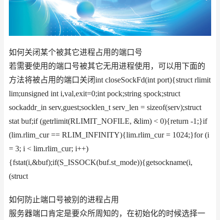
如何关闭某个被其它进程占用的端口号
若需要使用的端口号被其它无用进程使用，可以用下面的
方法将被占用的端口关闭int closeSockFd(int port){struct rlimit
lim;unsigned int i,val,exit=0;int pock;string spock;struct
sockaddr_in serv,guest;socklen_t serv_len = sizeof(serv);struct
stat buf;if (getrlimit(RLIMIT_NOFILE, &lim) < 0){return -1;}if
(lim.rlim_cur == RLIM_INFINITY){lim.rlim_cur = 1024;}for (i
= 3; i < lim.rlim_cur; i++)
{fstat(i,&buf);if(S_ISSOCK(buf.st_mode)){getsockname(i,
(struct
如何防止端口号被别的进程占用
服务器端口肯定是要众所周知的，在初始化的时候选择一