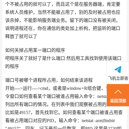
个不被占用的就可以了，而且这个是在服务器端，肯定要
系统人员维护，当然不能被占用了，别的及时被占用也应
该杀掉，不能影响服务端业务。留下的端口没有被关闭，
说明进程还在，你在通信的类处加上析构，把监听的端口
释放了就可以了
如何关掉占用某一端口的程序
吧程序关了就好了是什么端口 然后用工具找到使用该端口
的程序
飞机立即咨
端口号被哪个进程所占用，如何结束该进程
开始---->运行---->cmd，或者是window+R组合键，调出命
询
令窗口如何查看某个端口被谁占用输入命令：netstat -ano，
返回顶部
列出所有端口的情况。在列表中我们观察被占用的端口，
比如是49157，首先找到它。如何查看某个端口被谁占用查
看被占用端口对应的PID，输入命令：netstat -aon|findstr
"49157"，回车，记下最后一位数字，即PID,这里是2720如